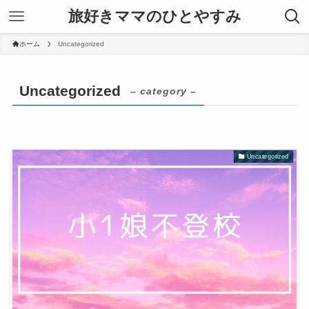
旅好きママのひとやすみ
ホーム
Uncategorized
Uncategorized
– category –
Uncategorized